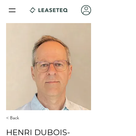
< Back
HENRI DUBOIS-