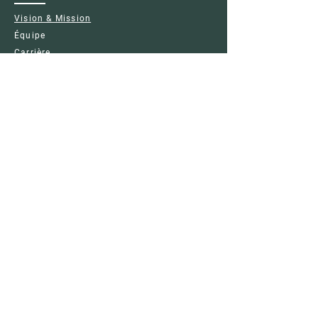
Vision & Mission
Équipe
Carrière
Nouvelles
CONFIANCE & TRANSPARENCE
Mentions légales
Politique de Confidentialité
Politique de Cookies
Conditions d'utilisation