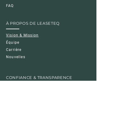
FAQ
À PROPOS DE LEASETEQ
Vision & Mission
Équipe
Carrière
Nouvelles
CONFIANCE & TRANSPARENCE
Mentions légales
Politique de Confidentialité
Politique de Cookies
Conditions d'utilisation