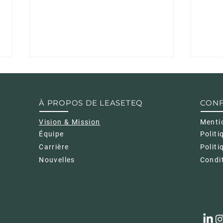
À PROPOS DE LEASETEQ
CONF
Vision & Mission
Menti
Équipe
Politi
Carrière
Politi
BIENVENUE À JULIEN
LEA
Nouvelles
Condit
EGLIN - DIRECTEUR
PAR
GÉNÉRAL SUISSE
WÜR