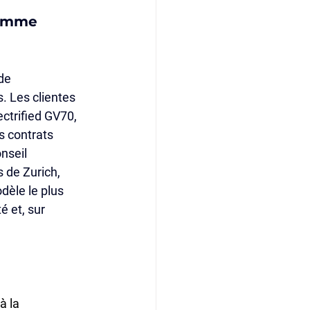
gamme 
de 
. Les clientes 
ectrified GV70, 
s contrats 
nseil 
 de Zurich, 
èle le plus 
 et, sur 
 la 