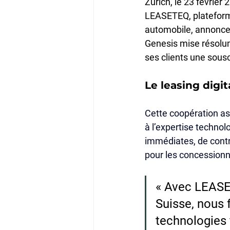
Zurich, le 23 février 
LEASETEQ, plateforme
automobile, annoncent
Genesis mise résolum
ses clients une sousc
Le leasing digi
Cette coopération as
à l’expertise technol
immédiates, de contr
pour les concessionnai
« Avec LEASE
Suisse, nous f
technologies 