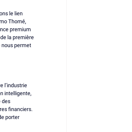
s le lien 
Timo Thomé, 
ience premium 
de la première 
Q nous permet 
 l’industrie 
 intelligente, 
e des 
es financiers. 
e porter 