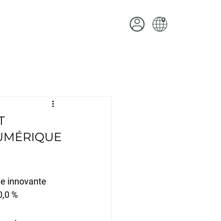
T
NUMÉRIQUE
ue innovante
0,0 %