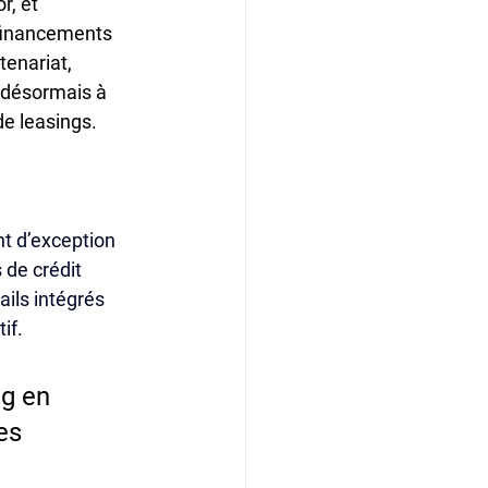
, et 
 financements 
enariat, 
 désormais à 
de leasings. 
t d’exception 
 de crédit 
ils intégrés 
if.
g en 
es 