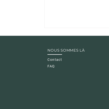
NOUS SOMMES LÀ
Contact
FAQ
Vincent van Seumeren
devient COO de
LEASETEQ : La
combinaison parfaite de
vitesse, de précision et de
croissance évolutive